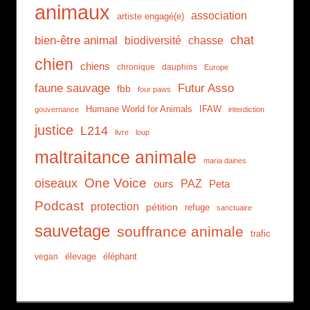
animaux
association
artiste engagé(e)
chat
bien-être animal
biodiversité
chasse
chien
chiens
chronique
dauphins
Europe
faune sauvage
Futur Asso
fbb
four paws
Humane World for Animals
IFAW
gouvernance
interdiction
justice
L214
livre
loup
maltraitance animale
maria daines
One Voice
oiseaux
PAZ
ours
Peta
Podcast
protection
pétition
refuge
sanctuaire
sauvetage
souffrance animale
trafic
élevage
éléphant
vegan