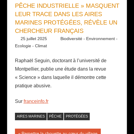
PÊCHE INDUSTRIELLE » MASQUENT
LEUR TRACE DANS LES AIRES
MARINES PROTÉGÉES, RÉVÈLE UN
CHERCHEUR FRANÇAIS
25 juillet 2025
Daniel
Biodiversité - Environnement -
Ecologie - Climat
Raphaël Seguin, doctorant à l’université de
Montpellier, publie une étude dans la revue
« Science » dans laquelle il démontre cette
pratique abusive.
Sur
franceinfo.fr
AIRES MARINES
PÊCHE
PROTÉGÉES
Publication
Remettre la chouette au cœur du village