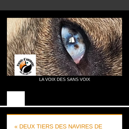
Aller
MENU
au
contenu
LA VOIX DES SANS VOIX
PAROLE
D'ANIMAUX
« DEUX TIERS DES NAVIRES DE