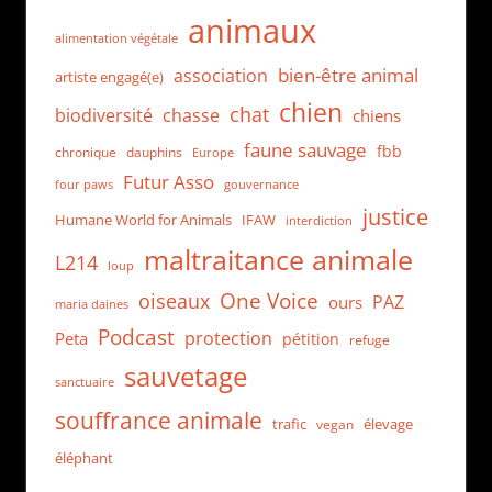
animaux
alimentation végétale
bien-être animal
association
artiste engagé(e)
chien
chat
biodiversité
chasse
chiens
faune sauvage
fbb
dauphins
chronique
Europe
Futur Asso
four paws
gouvernance
justice
Humane World for Animals
IFAW
interdiction
maltraitance animale
L214
loup
One Voice
oiseaux
PAZ
ours
maria daines
Podcast
protection
Peta
pétition
refuge
sauvetage
sanctuaire
souffrance animale
trafic
élevage
vegan
éléphant