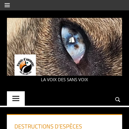
Aller
MENU
au
contenu
PAROLE
LA VOIX DES SANS VOIX
D'ANIMAUX
DESTRUCTIONS D’ESPÈCES