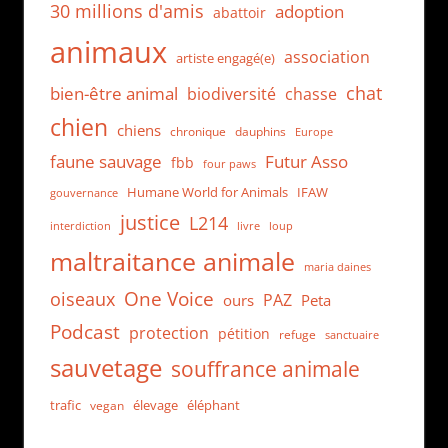
30 millions d'amis
adoption
abattoir
animaux
association
artiste engagé(e)
chat
bien-être animal
biodiversité
chasse
chien
chiens
chronique
dauphins
Europe
faune sauvage
Futur Asso
fbb
four paws
Humane World for Animals
IFAW
gouvernance
justice
L214
interdiction
loup
livre
maltraitance animale
maria daines
One Voice
oiseaux
PAZ
ours
Peta
Podcast
protection
pétition
refuge
sanctuaire
sauvetage
souffrance animale
trafic
élevage
éléphant
vegan