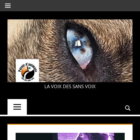
Aller
MENU
au
contenu
PAROLE
LA VOIX DES SANS VOIX
D'ANIMAUX