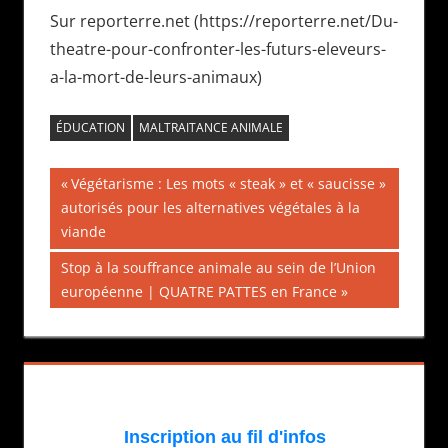
Sur reporterre.net (https://reporterre.net/Du-
theatre-pour-confronter-les-futurs-eleveurs-
a-la-mort-de-leurs-animaux)
ÉDUCATION
MALTRAITANCE ANIMALE
Navigation
Publication
Végétarisme : Les mots « steak » et « saucisse »
précédente :
autorisés pour les alternatives végétales à la
de
viande
l’article
Publication
Stop à la souffrance animale au sein de l’Union
suivante :
européenne | QUATRE PATTES en France