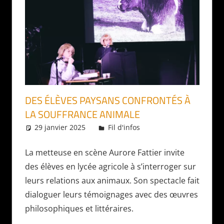
DES ÉLÈVES PAYSANS CONFRONTÉS À
LA SOUFFRANCE ANIMALE
29 janvier 2025
Daniel
Fil d'infos
La metteuse en scène Aurore Fattier invite
des élèves en lycée agricole à s’interroger sur
leurs relations aux animaux. Son spectacle fait
dialoguer leurs témoignages avec des œuvres
philosophiques et littéraires.