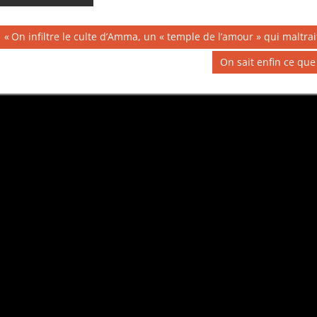
Navigation
Publication
On infiltre le culte d’Amma, un « temple de l’amour » qui maltra
précédente :
de
Publication
On sait enfin ce que
suivante :
l’article