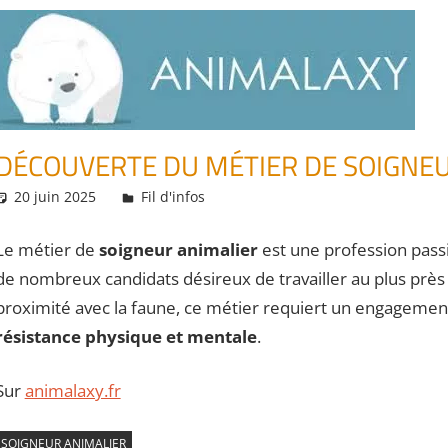
DÉCOUVERTE DU MÉTIER DE SOIGNE
20 juin 2025
Daniel
Fil d'infos
Le métier de
soigneur animalier
est une profession pass
de nombreux candidats désireux de travailler au plus près 
proximité avec la faune, ce métier requiert un engagemen
résistance physique et mentale
.
Sur
animalaxy.fr
SOIGNEUR ANIMALIER