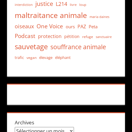
justice
L214
interdiction
loup
livre
maltraitance animale
maria daines
One Voice
oiseaux
PAZ
ours
Peta
Podcast
protection
pétition
refuge
sanctuaire
sauvetage
souffrance animale
trafic
élevage
éléphant
vegan
Archives