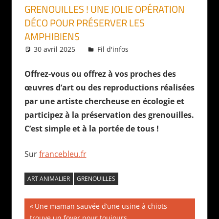
GRENOUILLES ! UNE JOLIE OPÉRATION
DÉCO POUR PRÉSERVER LES
AMPHIBIENS
30 avril 2025
Daniel
Fil d'infos
Offrez-vous ou offrez à vos proches des
œuvres d’art ou des reproductions réalisées
par une artiste chercheuse en écologie et
participez à la préservation des grenouilles.
C’est simple et à la portée de tous !
Sur
francebleu.fr
ART ANIMALIER
GRENOUILLES
Navigation
Publication
Une maman sauvée d’une usine à chiots
précédente :
trouve un foyer pour toujours