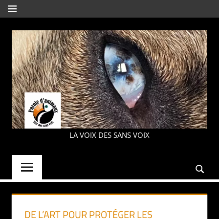
Aller
MENU
au
contenu
PAROLE
LA VOIX DES SANS VOIX
D'ANIMAUX
DE L’ART POUR PROTÉGER LES