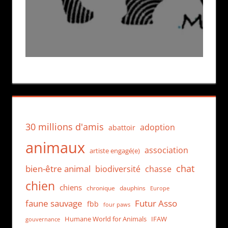
30 millions d'amis
adoption
abattoir
animaux
association
artiste engagé(e)
chat
bien-être animal
biodiversité
chasse
chien
chiens
chronique
dauphins
Europe
faune sauvage
Futur Asso
fbb
four paws
Humane World for Animals
IFAW
gouvernance