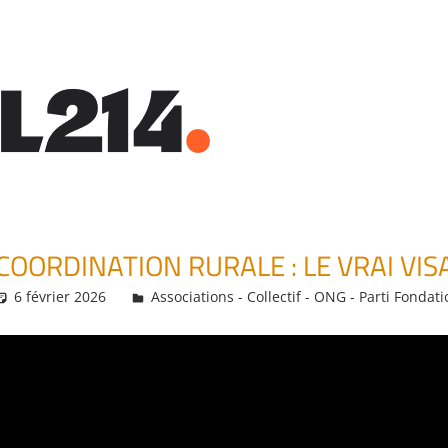
COORDINATION RURALE : LE VRAI VIS
6 février 2026
Daniel
Associations - Collectif - ONG - Parti Fondati