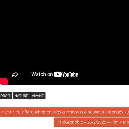
DROIT
NATURE
VIVANT
Navigation
Publication
Le tir et l’effarouchement des cormorans à nouveau autorisés su
précédente :
de
Publication
TéléGrenoble – 25/2/2025 – Film « Mo
suivante :