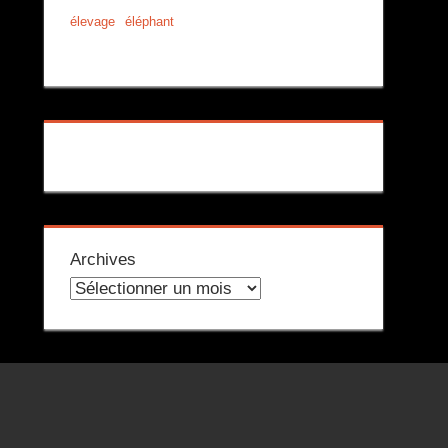
élevage
éléphant
Archives