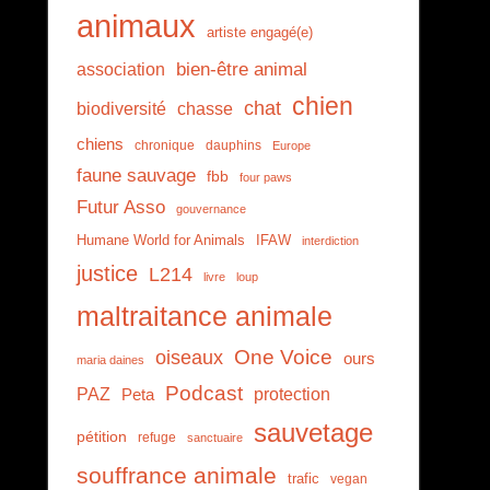
animaux
artiste engagé(e)
association
bien-être animal
chien
chat
biodiversité
chasse
chiens
chronique
dauphins
Europe
faune sauvage
fbb
four paws
Futur Asso
gouvernance
Humane World for Animals
IFAW
interdiction
justice
L214
livre
loup
maltraitance animale
One Voice
oiseaux
ours
maria daines
Podcast
PAZ
protection
Peta
sauvetage
pétition
refuge
sanctuaire
souffrance animale
trafic
vegan