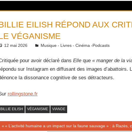
BILLIE EILISH RÉPOND AUX CRI
LE VÉGANISME
12 mai 2026
Daniel
Musique - Livres - Cinéma -Podcasts
Critiquée pour avoir déclaré dans
Elle
que
« manger de la vi
répondu sur Instagram en diffusant des images d’abattoirs. 
dénonce la dissonance cognitive de ses détracteurs.
Sur
rollingstone.fr
BILLIE EILISH
VÉGANISME
VIANDE
Navigation
Publication
« L’activité humaine a un impact sur la faune sauvage » : à Razès, ce