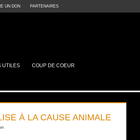
RE UN DON
PARTENAIRES
P
D
S UTILES
COUP DE COEUR
LISE À LA CAUSE ANIMALE
on