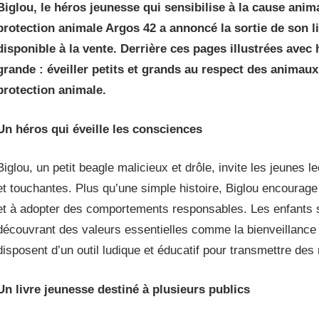
Biglou, le héros jeunesse qui sensibilise à la cause anim
protection animale Argos 42 a annoncé la sortie de son l
disponible à la vente. Derrière ces pages illustrées ave
grande : éveiller petits et grands au respect des animaux
protection animale.
Un héros qui éveille les consciences
Biglou, un petit beagle malicieux et drôle, invite les jeunes 
et touchantes. Plus qu’une simple histoire, Biglou encourage
et à adopter des comportements responsables. Les enfants s
découvrant des valeurs essentielles comme la bienveillance e
disposent d’un outil ludique et éducatif pour transmettre des
Un livre jeunesse destiné à plusieurs publics