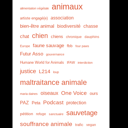
animaux
alimentation végétale
association
artiste engagé(e)
bien-être animal
biodiversité
chasse
chien
chat
chiens
chronique
dauphins
faune sauvage
fbb
Europe
four paws
Futur Asso
gouvernance
Humane World for Animals
IFAW
interdiction
justice
L214
loup
maltraitance animale
One Voice
oiseaux
ours
maria daines
Podcast
PAZ
protection
Peta
sauvetage
pétition
refuge
sanctuaire
souffrance animale
trafic
vegan