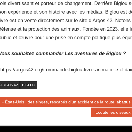
fois divertissant et porteur de changement. Derrière Biglou 
son expérience et son histoire avec les médias. Biglou est d
livre est en vente directement sur le site d’Argos 42. Noton
défense et la protection des animaux. Fondée en 2023, elle lu
public et œuvre pour une prise en compte politique plus équi
Vous souhaitez commander Les aventures de Biglou ?
(https://argos42.org/commande-biglou-livre-animalier-solidai
ARGOS 42
BIGLOU
Navigation
Publication
États-Unis : des singes, rescapés d’un accident de la route, abattus à
précédente :
de
Publication
‘Ecoute les oiseaux
suivante :
l’article