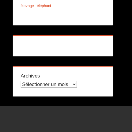
élevage
éléphant
Archives