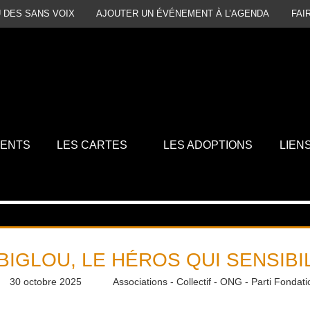
 DES SANS VOIX
AJOUTER UN ÉVÉNEMENT À L’AGENDA
FAI
MENTS
LES CARTES
LES ADOPTIONS
LIEN
BIGLOU, LE HÉROS QUI SENSIBI
30 octobre 2025
Baptiste Praud
Associations - Collectif - ONG - Parti Fondati