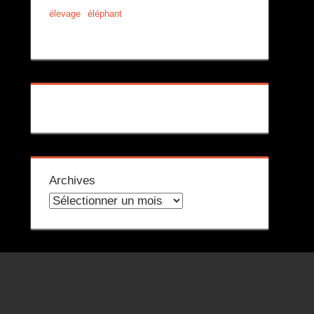
élevage
éléphant
Archives