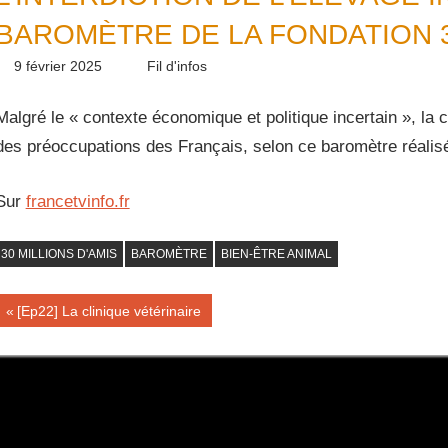
BAROMÈTRE DE LA FONDATION 3
9 février 2025
Daniel
Fil d'infos
Malgré le « contexte économique et politique incertain », la
des préoccupations des Français, selon ce baromètre réalisé 
Sur
francetvinfo.fr
30 MILLIONS D'AMIS
BAROMÈTRE
BIEN-ÊTRE ANIMAL
Navigation
Publication
[Ep22] La clinique vétérinaire
précédente :
de
l’article