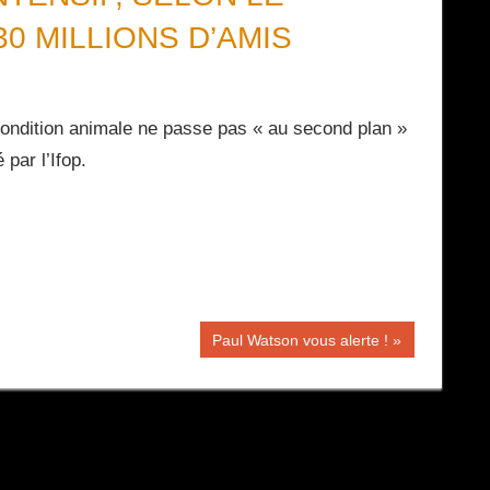
0 MILLIONS D’AMIS
 condition animale ne passe pas « au second plan »
par l’Ifop.
Publication
Paul Watson vous alerte !
suivante :