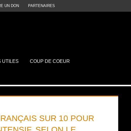
RE UN DON
PARTENAIRES
P
D
S UTILES
COUP DE COEUR
 FRANÇAIS SUR 10 POUR
NTENSIF, SELON LE