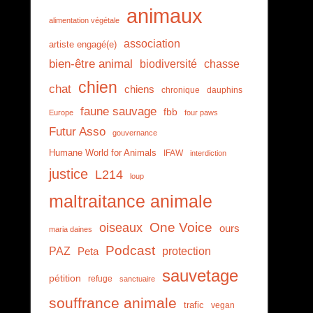
animaux
alimentation végétale
association
artiste engagé(e)
bien-être animal
biodiversité
chasse
chien
chat
chiens
chronique
dauphins
faune sauvage
fbb
Europe
four paws
Futur Asso
gouvernance
Humane World for Animals
IFAW
interdiction
justice
L214
loup
maltraitance animale
One Voice
oiseaux
ours
maria daines
Podcast
PAZ
protection
Peta
sauvetage
pétition
refuge
sanctuaire
souffrance animale
trafic
vegan