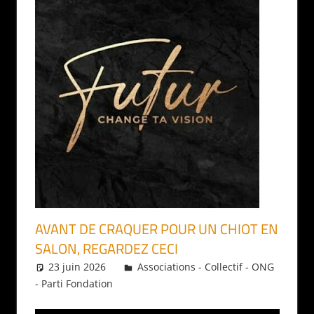
AVANT DE CRAQUER POUR UN CHIOT EN
SALON, REGARDEZ CECI
23 juin 2026
Daniel
Associations - Collectif - ONG
- Parti Fondation