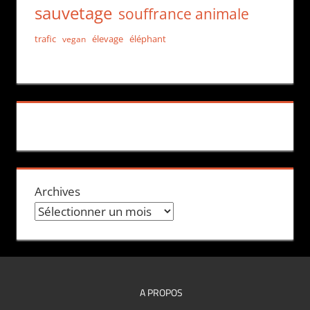
sauvetage
souffrance animale
trafic
élevage
éléphant
vegan
Archives
A PROPOS