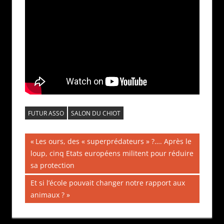
FUTUR ASSO
SALON DU CHIOT
Navigation
Publication
Les ours, des « superprédateurs » ?…. Après le
précédente :
loup, cinq Etats européens militent pour réduire
de
sa protection
l’article
Publication
Et si l’école pouvait changer notre rapport aux
suivante :
animaux ?