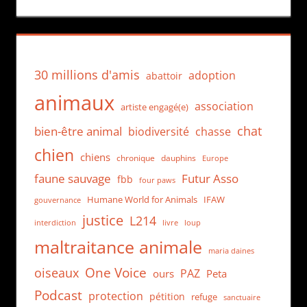
30 millions d'amis
adoption
abattoir
animaux
association
artiste engagé(e)
chat
bien-être animal
biodiversité
chasse
chien
chiens
chronique
dauphins
Europe
faune sauvage
Futur Asso
fbb
four paws
Humane World for Animals
IFAW
gouvernance
justice
L214
interdiction
loup
livre
maltraitance animale
maria daines
One Voice
oiseaux
PAZ
ours
Peta
Podcast
protection
pétition
refuge
sanctuaire