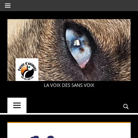
Aller
MENU
au
contenu
PAROLE
LA VOIX DES SANS VOIX
D'ANIMAUX