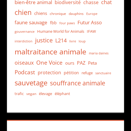
chat
bien-être animal
biodiversité
chasse
chien
chiens
chronique
dauphins
Europe
faune sauvage
Futur Asso
fbb
four paws
Humane World for Animals
IFAW
gouvernance
justice
L214
interdiction
loup
livre
maltraitance animale
maria daines
One Voice
oiseaux
PAZ
ours
Peta
Podcast
protection
pétition
refuge
sanctuaire
sauvetage
souffrance animale
trafic
élevage
éléphant
vegan