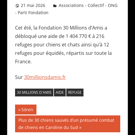
21 mai 2026
Daniel
Associations - Collectif - ONG
- Parti Fondation
Cet été, la Fondation 30 Millions d’Amis a
débloqué une aide de 1 404 770 € à 216
refuges pour chiens et chats ainsi qu’à 12
refuges pour équidés, répartis sur toute la
France.
Sur
30millionsdamis.fr
30 MILLIONS D'AMIS
AIDE
REFUGE
Navigation
Publication
Sören
précédente :
de
Publication
Plus de 30 chiens sauvés d’un présumé combat
suivante :
de chiens en Caroline du Sud
l’article