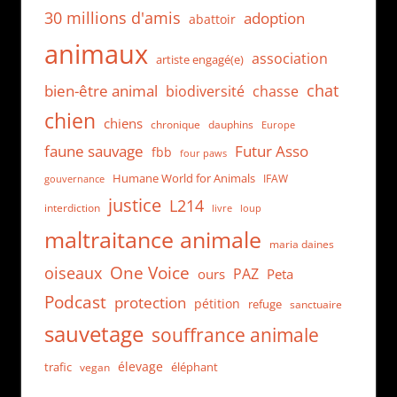
30 millions d'amis
adoption
abattoir
animaux
association
artiste engagé(e)
chat
bien-être animal
biodiversité
chasse
chien
chiens
chronique
dauphins
Europe
faune sauvage
Futur Asso
fbb
four paws
Humane World for Animals
IFAW
gouvernance
justice
L214
interdiction
loup
livre
maltraitance animale
maria daines
One Voice
oiseaux
PAZ
ours
Peta
Podcast
protection
pétition
refuge
sanctuaire
sauvetage
souffrance animale
élevage
trafic
éléphant
vegan