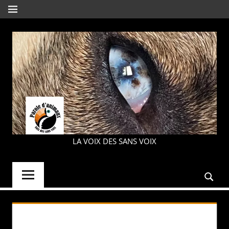
Aller
MENU
au
contenu
PAROLE
LA VOIX DES SANS VOIX
D'ANIMAUX