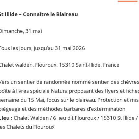
St Illide – Connaître le Blaireau
Dimanche, 31 mai
Tous les jours, jusqu’au 31 mai 2026
Chalet walden, Flouroux, 15310 Saint-Illide, France
Vers un sentier de randonnée nommé sentier des chèvres à 
boîte à livres spéciale Natura proposant des flyers et fiches
semaine du 15 Mai, focus sur le blaireau. Protection et mi
piégeage et des méthodes barbares d’extermination
Lieu :
Chalet Walden / 6 lieu dit Flouroux / 15310 St Illide
les Chalets du Flouroux