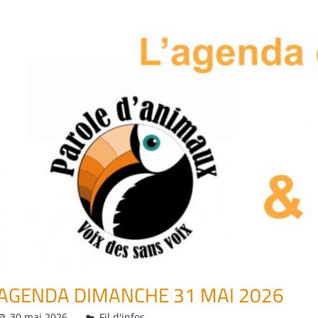
AGENDA DIMANCHE 31 MAI 2026
30 mai 2026
Daniel
Fil d'infos