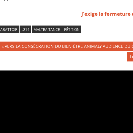
J’exige la fermeture 
ABATTOIR
L214
MALTRAITANCE
PÉTITION
Navigation
Publication
VERS LA CONSÉCRATION DU BIEN-ÊTRE ANIMAL? AUDIENCE DU C
précédente :
de
P
L
s
l’article