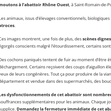
moutons à l’abattoir Rhône Ouest
, à Saint-Romain-de-P
Les animaux, issus d’élevages conventionnels, biologiques
atroces
.
Ces images montrent, une fois de plus, des
scènes dignes
égorgés conscients malgré l’étourdissement, certains son
Des cochons paniqués tentent de fuir au moment d’être ét
déchargement. Certains reçoivent des coups d’aiguillon éle
yeux de leurs congénères. Tout ça pour produire de la vian
département et vendue dans des supermarchés, des bouche
Les dysfonctionnements de cet abattoir sont nombreux
souffrances supplémentaires pour les animaux. Chaque jou
supplice.
Demandez la fermeture immédiate de cet abat