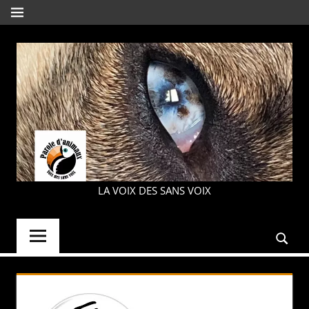
Aller
MENU
au
contenu
PAROLE
LA VOIX DES SANS VOIX
D'ANIMAUX