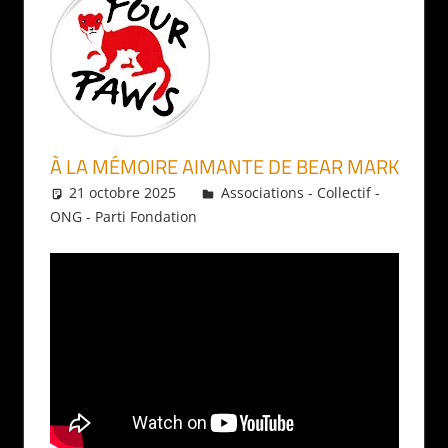
À LA MÉMOIRE AIMANTE DE BEAR MARK
21 octobre 2025
Daniel
Associations - Collectif -
ONG - Parti Fondation