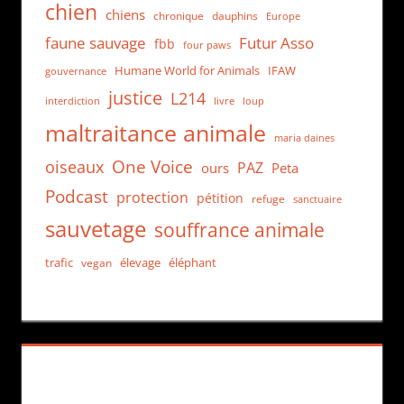
chien
chiens
chronique
dauphins
Europe
faune sauvage
Futur Asso
fbb
four paws
Humane World for Animals
IFAW
gouvernance
justice
L214
interdiction
loup
livre
maltraitance animale
maria daines
One Voice
oiseaux
PAZ
ours
Peta
Podcast
protection
pétition
refuge
sanctuaire
sauvetage
souffrance animale
trafic
élevage
éléphant
vegan