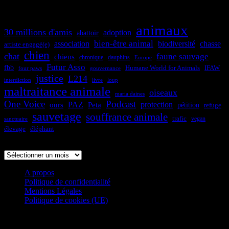
animaux
30 millions d'amis
adoption
abattoir
bien-être animal
association
biodiversité
chasse
artiste engagé(e)
chien
chat
faune sauvage
chiens
chronique
dauphins
Europe
Futur Asso
fbb
Humane World for Animals
IFAW
four paws
gouvernance
justice
L214
interdiction
loup
livre
maltraitance animale
oiseaux
maria daines
One Voice
Podcast
protection
PAZ
ours
Peta
pétition
refuge
sauvetage
souffrance animale
trafic
sanctuaire
vegan
élevage
éléphant
Archives
A propos
Politique de confidentialité
Mentions Légales
Politique de cookies (UE)
Association Parole d’animaux W912009391 Siret 829 145
796 00019
Thème WordPress : Tortuga par ThemeZee.