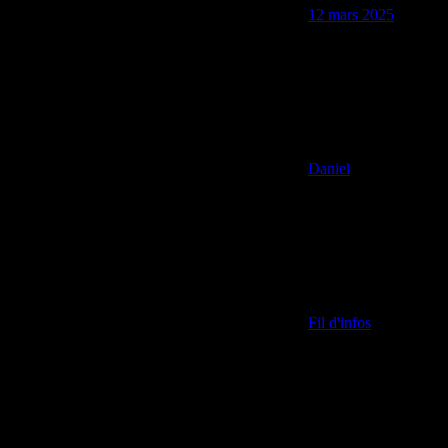
12 mars 2025
Daniel
Fil d'infos
La balade avec son chien – entre autres – est souvent l’occasion
d’accomplir d’autres tâches… sur son téléphone portable ! Un
comportement dangereux pour soi-même, pour son animal et
pour autrui. Avec l’éclairage du Dr vétérinaire Brigitte Leblanc
et de la comportementaliste Amy L. Pike, 30millionsdamis.fr en
appelle à la responsabilité de chacun.