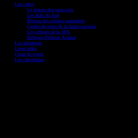
Les cartes
Le réseau des sans-voix
Les Rats du Sud
Réseau des refuges animaliste
Centre de soins de la faune sauvage
Les refuges de la SPA
Refuges Défense Animal
Les adoptions
Liens utiles
Coup de coeur
Les chroniques
5 bonnes raisons… de ne pas être sur son portable
en promenant son chien !