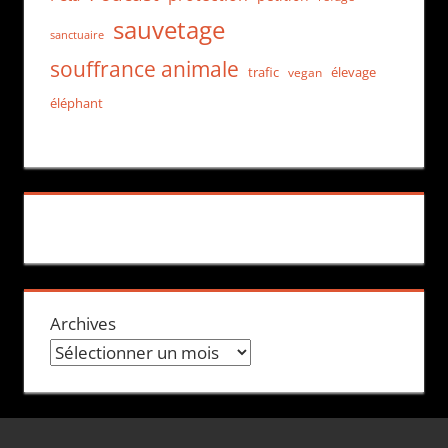
sauvetage
sanctuaire
souffrance animale
trafic
élevage
vegan
éléphant
Archives