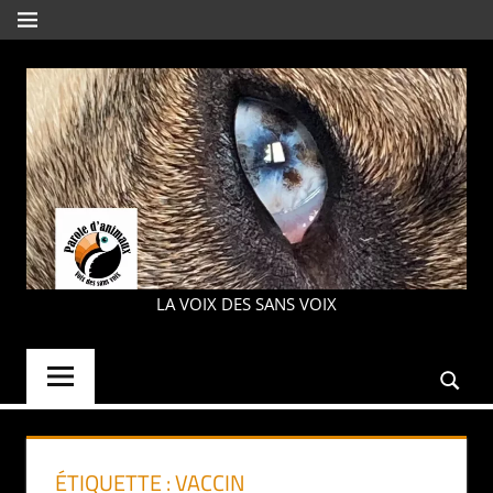
Aller
MENU
au
contenu
PAROLE
LA VOIX DES SANS VOIX
D'ANIMAUX
ÉTIQUETTE :
VACCIN