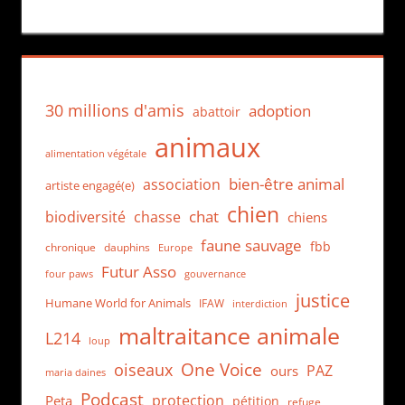
30 millions d'amis
adoption
abattoir
animaux
alimentation végétale
bien-être animal
association
artiste engagé(e)
chien
chat
biodiversité
chasse
chiens
faune sauvage
fbb
dauphins
chronique
Europe
Futur Asso
four paws
gouvernance
justice
Humane World for Animals
IFAW
interdiction
maltraitance animale
L214
loup
One Voice
oiseaux
PAZ
ours
maria daines
Podcast
protection
Peta
pétition
refuge