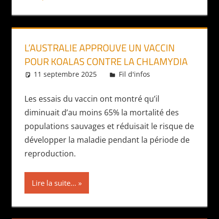
L’AUSTRALIE APPROUVE UN VACCIN
POUR KOALAS CONTRE LA CHLAMYDIA
11 septembre 2025
Daniel
Fil d'infos
Les essais du vaccin ont montré qu’il
diminuait d’au moins 65% la mortalité des
populations sauvages et réduisait le risque de
développer la maladie pendant la période de
reproduction.
Lire la suite...