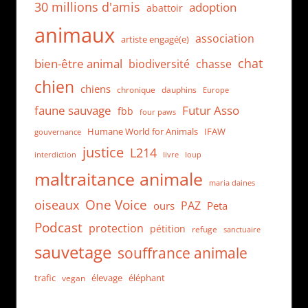
30 millions d'amis
adoption
abattoir
animaux
association
artiste engagé(e)
chat
bien-être animal
biodiversité
chasse
chien
chiens
chronique
dauphins
Europe
faune sauvage
Futur Asso
fbb
four paws
Humane World for Animals
IFAW
gouvernance
justice
L214
interdiction
loup
livre
maltraitance animale
maria daines
One Voice
oiseaux
PAZ
ours
Peta
Podcast
protection
pétition
refuge
sanctuaire
sauvetage
souffrance animale
trafic
élevage
éléphant
vegan