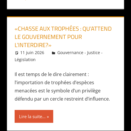
«CHASSE AUX TROPHÉES : QU’ATTEND
LE GOUVERNEMENT POUR
L’INTERDIRE?»
11 juin 2026
Daniel
Gouvernance - Justice -
Législation
Il est temps de le dire clairement :
l’importation de trophées d’espèces
menacées est le symbole d’un privilège
défendu par un cercle restreint d’influence.
Lire la suite...