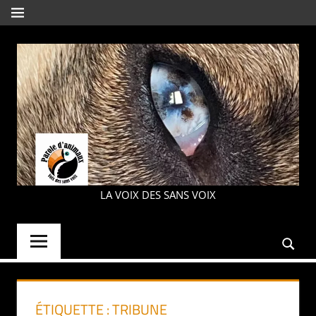
Aller
MENU
au
contenu
PAROLE
LA VOIX DES SANS VOIX
D'ANIMAUX
ÉTIQUETTE :
TRIBUNE