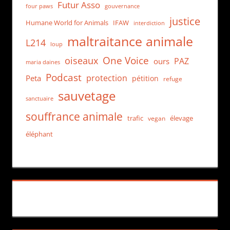
Futur Asso
four paws
gouvernance
justice
Humane World for Animals
IFAW
interdiction
maltraitance animale
L214
loup
One Voice
oiseaux
PAZ
ours
maria daines
Podcast
protection
Peta
pétition
refuge
sauvetage
sanctuaire
souffrance animale
trafic
élevage
vegan
éléphant