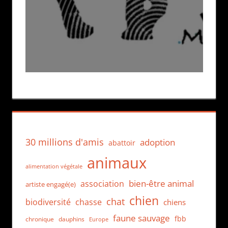
30 millions d'amis
adoption
abattoir
animaux
alimentation végétale
bien-être animal
association
artiste engagé(e)
chien
chat
biodiversité
chasse
chiens
faune sauvage
fbb
dauphins
chronique
Europe