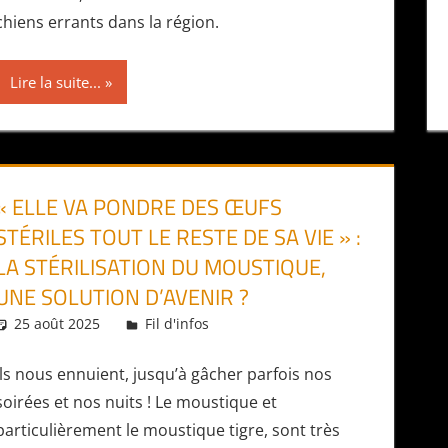
chiens errants dans la région.
Lire la suite...
« ELLE VA PONDRE DES ŒUFS
STÉRILES TOUT LE RESTE DE SA VIE » :
LA STÉRILISATION DU MOUSTIQUE,
UNE SOLUTION D’AVENIR ?
25 août 2025
Daniel
Fil d'infos
Ils nous ennuient, jusqu’à gâcher parfois nos
soirées et nos nuits ! Le moustique et
particulièrement le moustique tigre, sont très