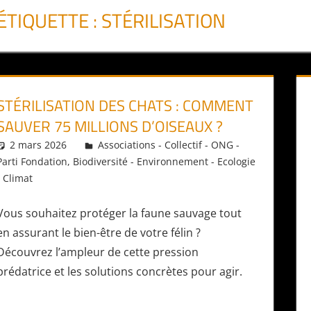
ÉTIQUETTE :
STÉRILISATION
STÉRILISATION DES CHATS : COMMENT
SAUVER 75 MILLIONS D’OISEAUX ?
2 mars 2026
Daniel
Associations - Collectif - ONG -
Parti Fondation
,
Biodiversité - Environnement - Ecologie
- Climat
Vous souhaitez protéger la faune sauvage tout
en assurant le bien-être de votre félin ?
Découvrez l’ampleur de cette pression
prédatrice et les solutions concrètes pour agir.