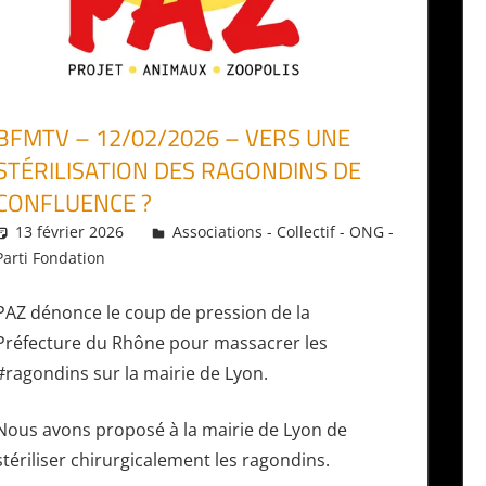
BFMTV – 12/02/2026 – VERS UNE
STÉRILISATION DES RAGONDINS DE
CONFLUENCE ?
13 février 2026
Daniel
Associations - Collectif - ONG -
Parti Fondation
PAZ dénonce le coup de pression de la
Préfecture du Rhône pour massacrer les
#ragondins sur la mairie de Lyon.
Nous avons proposé à la mairie de Lyon de
stériliser chirurgicalement les ragondins.