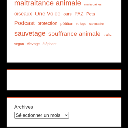
maltraitance animale
maria daines
One Voice
oiseaux
PAZ
ours
Peta
Podcast
protection
pétition
refuge
sanctuaire
sauvetage
souffrance animale
trafic
élevage
éléphant
vegan
Archives