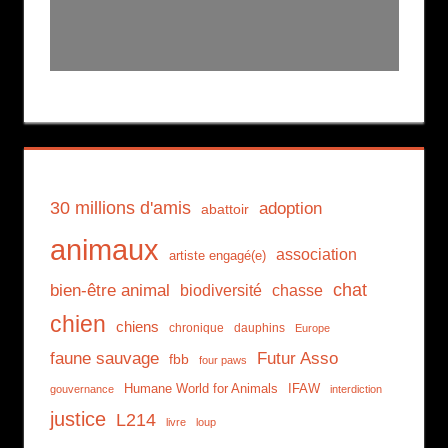
30 millions d'amis
adoption
abattoir
animaux
association
artiste engagé(e)
chat
bien-être animal
biodiversité
chasse
chien
chiens
chronique
dauphins
Europe
faune sauvage
Futur Asso
fbb
four paws
Humane World for Animals
IFAW
gouvernance
interdiction
justice
L214
livre
loup