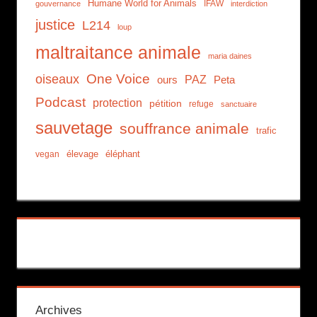
Humane World for Animals
IFAW
gouvernance
interdiction
justice
L214
loup
maltraitance animale
maria daines
One Voice
oiseaux
PAZ
ours
Peta
Podcast
protection
pétition
refuge
sanctuaire
sauvetage
souffrance animale
trafic
élevage
éléphant
vegan
Archives