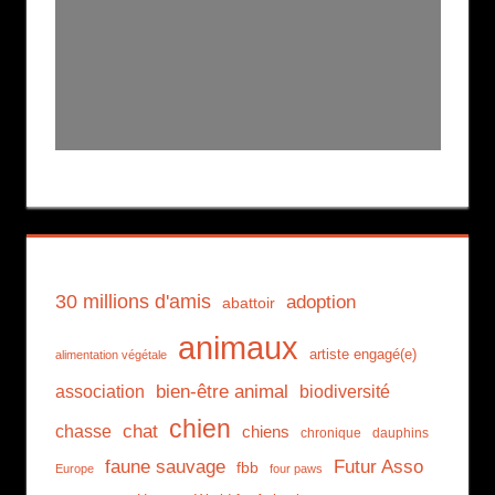
30 millions d'amis
adoption
abattoir
animaux
artiste engagé(e)
alimentation végétale
association
bien-être animal
biodiversité
chien
chat
chasse
chiens
chronique
dauphins
faune sauvage
Futur Asso
fbb
Europe
four paws