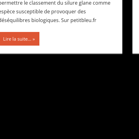
permettre le classement du silure glane comme
espèce susceptible de provoquer des
déséquilibres biologiques. Sur petitbleu.fr
Lire la suite...