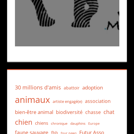
30 millions d'amis
adoption
abattoir
animaux
association
artiste engagé(e)
chat
bien-être animal
biodiversité
chasse
chien
chiens
chronique
dauphins
Europe
faune sauvage
Futur Asso
fbb
four paws