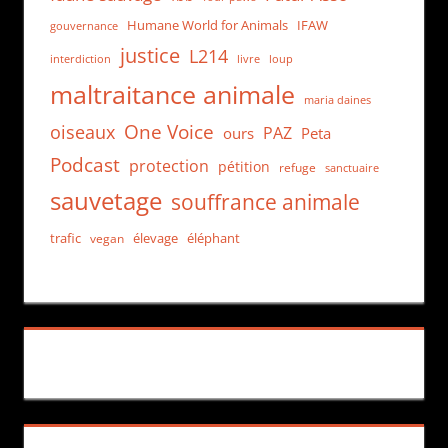
Humane World for Animals
IFAW
gouvernance
justice
L214
interdiction
loup
livre
maltraitance animale
maria daines
One Voice
oiseaux
PAZ
ours
Peta
Podcast
protection
pétition
refuge
sanctuaire
sauvetage
souffrance animale
trafic
élevage
éléphant
vegan