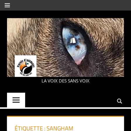
Aller
MENU
au
contenu
PAROLE
LA VOIX DES SANS VOIX
D'ANIMAUX
ÉTIQUETTE :
SANGHAM