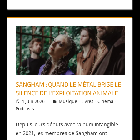
SANGHAM : QUAND LE MÉTAL BRISE LE
SILENCE DE L’EXPLOITATION ANIMALE
4 juin 2026
Daniel
Musique - Livres - Cinéma -
Podcasts
Depuis leurs débuts avec l’album Intangible
en 2021, les membres de Sangham ont