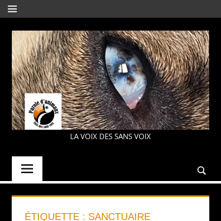
Aller
MENU
au
contenu
LA VOIX DES SANS VOIX
PAROLE
D'ANIMAUX
ÉTIQUETTE :
SANCTUAIRE