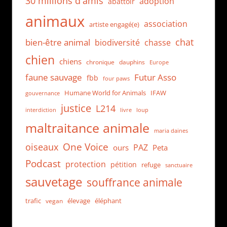
30 millions d'amis
adoption
abattoir
animaux
association
artiste engagé(e)
chat
bien-être animal
biodiversité
chasse
chien
chiens
chronique
dauphins
Europe
faune sauvage
Futur Asso
fbb
four paws
Humane World for Animals
IFAW
gouvernance
justice
L214
interdiction
loup
livre
maltraitance animale
maria daines
One Voice
oiseaux
PAZ
ours
Peta
Podcast
protection
pétition
refuge
sanctuaire
sauvetage
souffrance animale
trafic
élevage
éléphant
vegan