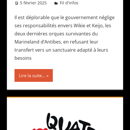
5 février 2025
Daniel
Fil d'infos
Il est déplorable que le gouvernement néglige
ses responsabilités envers Wikie et Keijo, les
deux dernières orques survivantes du
Marineland d’Antibes, en refusant leur
transfert vers un sanctuaire adapté à leurs
besoins
Lire la suite...