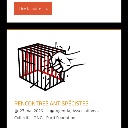
Lire la suite...
RENCONTRES ANTISPÉCISTES
27 mai 2026
Daniel
Agenda
,
Associations -
Collectif - ONG - Parti Fondation