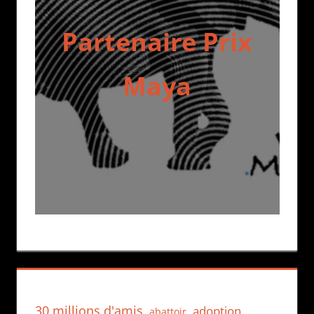
Partenaire Prix
Maya
30 millions d'amis
adoption
abattoir