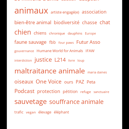
animaux
association
artiste engagé(e)
chat
bien-être animal
biodiversité
chasse
chien
chiens
chronique
dauphins
Europe
faune sauvage
Futur Asso
fbb
four paws
Humane World for Animals
IFAW
gouvernance
justice
L214
interdiction
loup
livre
maltraitance animale
maria daines
One Voice
oiseaux
PAZ
ours
Peta
Podcast
protection
pétition
refuge
sanctuaire
sauvetage
souffrance animale
trafic
élevage
éléphant
vegan