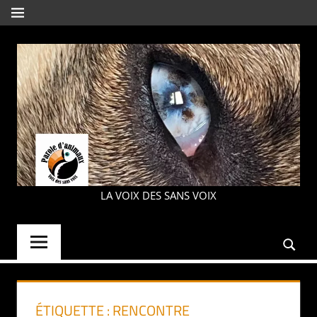
Aller
MENU
au
contenu
PAROLE
LA VOIX DES SANS VOIX
D'ANIMAUX
ÉTIQUETTE :
RENCONTRE