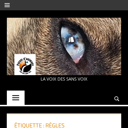
Aller
MENU
au
contenu
PAROLE
LA VOIX DES SANS VOIX
D'ANIMAUX
ÉTIQUETTE :
RÈGLES