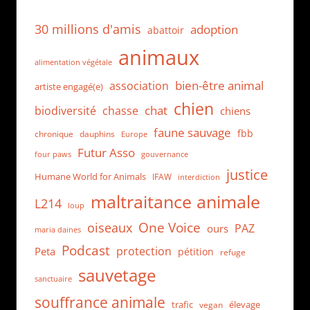
30 millions d'amis
adoption
abattoir
animaux
alimentation végétale
bien-être animal
association
artiste engagé(e)
chien
chat
biodiversité
chasse
chiens
faune sauvage
fbb
dauphins
chronique
Europe
Futur Asso
four paws
gouvernance
justice
Humane World for Animals
IFAW
interdiction
maltraitance animale
L214
loup
One Voice
oiseaux
PAZ
ours
maria daines
Podcast
protection
Peta
pétition
refuge
sauvetage
sanctuaire
souffrance animale
trafic
élevage
vegan