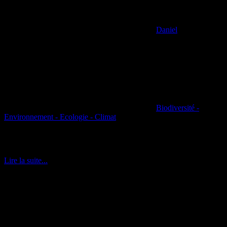
Daniel
Biodiversité -
Environnement - Ecologie - Climat
Espèce emblématique de la Méditerranée, le diable de mer ou raie
mobula mobular (à cornes) appartient à la famille des raies.
Lire la suite...