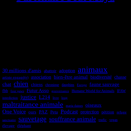
animaux
30 millions d'amis
adoption
abattoir
bien-être animal
association
biodiversité
chasse
artiste engagé(e)
chien
chat
faune sauvage
chiens
chronique
dauphins
Europe
Futur Asso
fbb
Humane World for Animals
IFAW
four paws
gouvernance
justice
L214
interdiction
loup
livre
maltraitance animale
oiseaux
maria daines
One Voice
Podcast
protection
PAZ
ours
Peta
pétition
refuge
sauvetage
souffrance animale
trafic
sanctuaire
vegan
élevage
éléphant