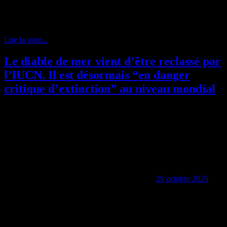
sauvages a approuvé vendredi 28 novembre 2025 l’adoption de
mesures supplémentaires pour renforcer la protection de plus de 70
espèces de requins et de raies.
Lire la suite...
Le diable de mer vient d’être reclassé par
l’IUCN. Il est désormais “en danger
critique d’extinction” au niveau mondial
29 octobre 2025