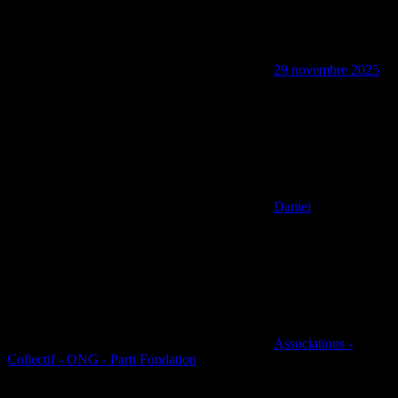
29 novembre 2025
Daniel
Associations -
Collectif - ONG - Parti Fondation
L’organisme mondial de référence sur le commerce des espèces