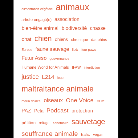
animaux
alimentation végétale
association
artiste engagé(e)
bien-être animal
biodiversité
chasse
chien
chat
chiens
chronique
dauphins
faune sauvage
fbb
Europe
four paws
Futur Asso
gouvernance
Humane World for Animals
IFAW
interdiction
justice
L214
loup
maltraitance animale
One Voice
oiseaux
ours
maria daines
Podcast
PAZ
protection
Peta
sauvetage
pétition
refuge
sanctuaire
souffrance animale
trafic
vegan