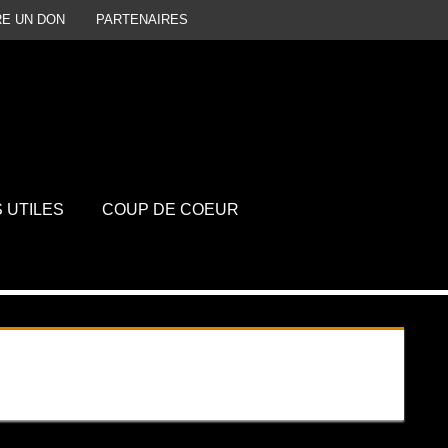
RE UN DON
PARTENAIRES
P
D
S UTILES
COUP DE COEUR