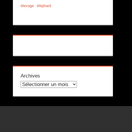
élevage
éléphant
Archives