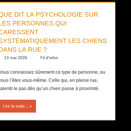
QUE DIT LA PSYCHOLOGIE SUR
LES PERSONNES QUI
CARESSENT
SYSTÉMATIQUEMENT LES CHIENS
DANS LA RUE ?
13 mai 2026
Daniel
Fil d'infos
Vous connaissez sûrement ce type de personne, ou
vous l’êtes vous-même. Celle qui, en pleine rue,
ralentit le pas dès qu’un chien passe à proximité.
Lire la suite...