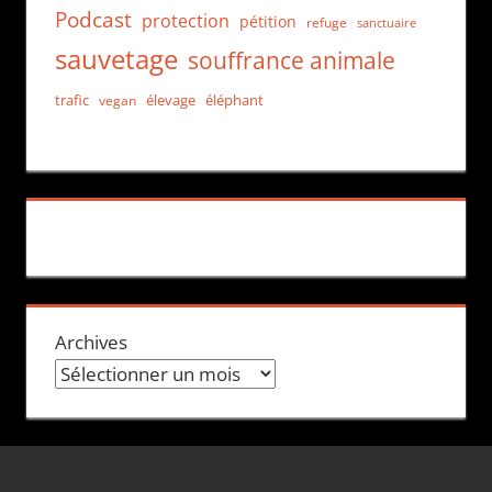
Podcast
protection
pétition
refuge
sanctuaire
sauvetage
souffrance animale
trafic
élevage
éléphant
vegan
Archives