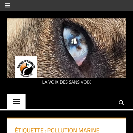
Aller
MENU
au
contenu
PAROLE
LA VOIX DES SANS VOIX
D'ANIMAUX
ÉTIQUETTE :
POLLUTION MARINE