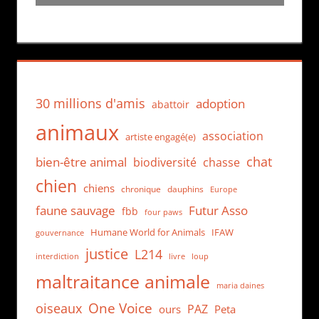
30 millions d'amis
adoption
abattoir
animaux
association
artiste engagé(e)
chat
bien-être animal
biodiversité
chasse
chien
chiens
chronique
dauphins
Europe
faune sauvage
Futur Asso
fbb
four paws
Humane World for Animals
IFAW
gouvernance
justice
L214
interdiction
loup
livre
maltraitance animale
maria daines
One Voice
oiseaux
PAZ
ours
Peta