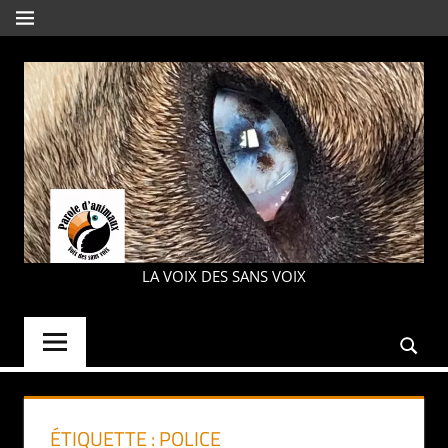
Aller
MENU
au
contenu
PAROLE
LA VOIX DES SANS VOIX
D'ANIMAUX
ÉTIQUETTE :
POLICE