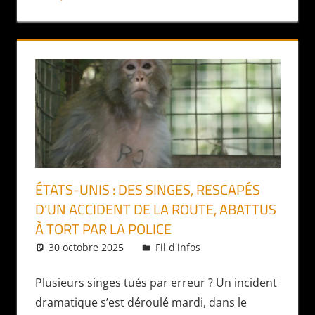
ÉTATS-UNIS : DES SINGES, RESCAPÉS
D’UN ACCIDENT DE LA ROUTE, ABATTUS
À TORT PAR LA POLICE
30 octobre 2025
Daniel
Fil d'infos
Plusieurs singes tués par erreur ? Un incident
dramatique s’est déroulé mardi, dans le