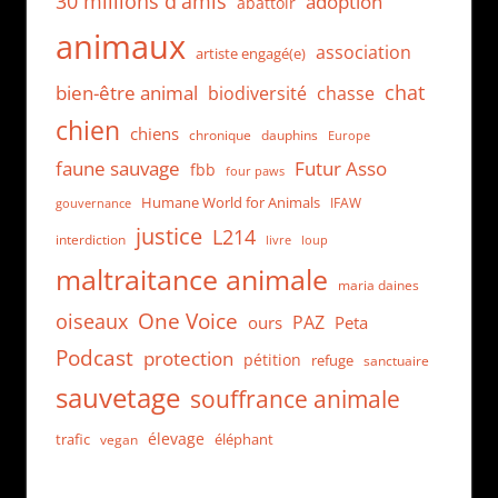
30 millions d'amis
adoption
abattoir
animaux
association
artiste engagé(e)
chat
bien-être animal
biodiversité
chasse
chien
chiens
chronique
dauphins
Europe
faune sauvage
Futur Asso
fbb
four paws
Humane World for Animals
IFAW
gouvernance
justice
L214
interdiction
loup
livre
maltraitance animale
maria daines
One Voice
oiseaux
PAZ
ours
Peta
Podcast
protection
pétition
refuge
sanctuaire
sauvetage
souffrance animale
élevage
trafic
éléphant
vegan