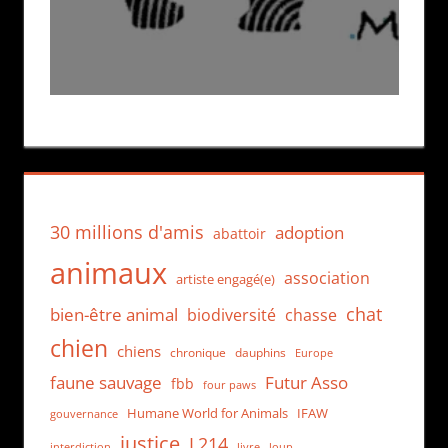
30 millions d'amis
adoption
abattoir
animaux
association
artiste engagé(e)
chat
bien-être animal
biodiversité
chasse
chien
chiens
chronique
dauphins
Europe
faune sauvage
Futur Asso
fbb
four paws
Humane World for Animals
IFAW
gouvernance
justice
L214
interdiction
loup
livre