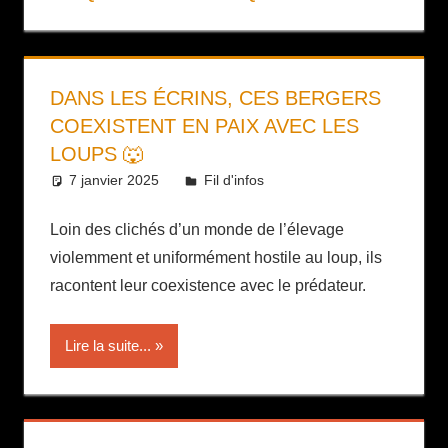
DANS LES ÉCRINS, CES BERGERS
COEXISTENT EN PAIX AVEC LES
LOUPS 🐺
7 janvier 2025
Daniel
Fil d'infos
Loin des clichés d’un monde de l’élevage
violemment et uniformément hostile au loup, ils
racontent leur coexistence avec le prédateur.
Lire la suite...