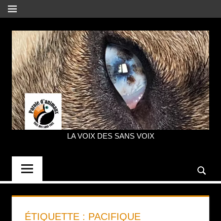
Aller
MENU
au
contenu
LA VOIX DES SANS VOIX
PAROLE
D'ANIMAUX
ÉTIQUETTE :
PACIFIQUE