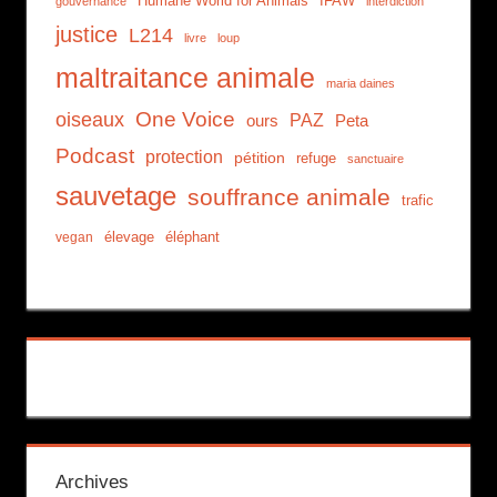
Humane World for Animals
IFAW
gouvernance
interdiction
justice
L214
livre
loup
maltraitance animale
maria daines
One Voice
oiseaux
PAZ
ours
Peta
Podcast
protection
pétition
refuge
sanctuaire
sauvetage
souffrance animale
trafic
élevage
éléphant
vegan
Archives