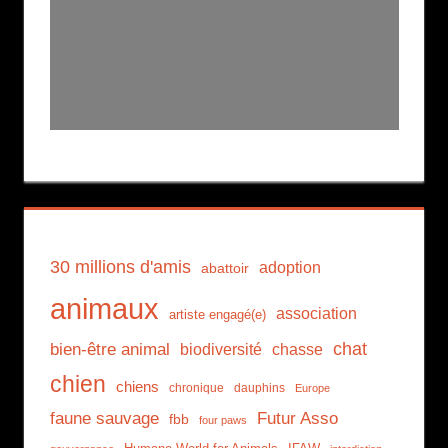
30 millions d'amis
adoption
abattoir
animaux
association
artiste engagé(e)
chat
bien-être animal
biodiversité
chasse
chien
chiens
chronique
dauphins
Europe
faune sauvage
Futur Asso
fbb
four paws