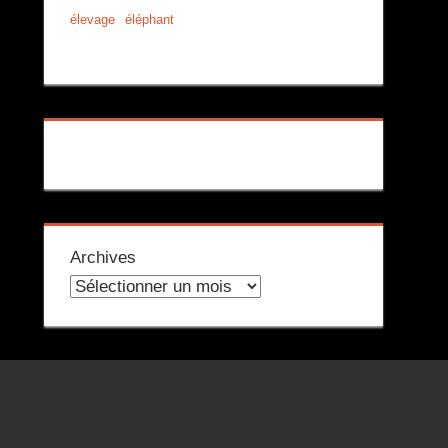
élevage
éléphant
Archives