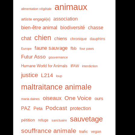
animaux
alimentation végétale
association
artiste engagé(e)
bien-être animal
biodiversité
chasse
chien
chat
chiens
chronique
dauphins
faune sauvage
fbb
Europe
four paws
Futur Asso
gouvernance
Humane World for Animals
IFAW
interdiction
justice
L214
loup
maltraitance animale
One Voice
oiseaux
ours
maria daines
Podcast
PAZ
protection
Peta
sauvetage
pétition
refuge
sanctuaire
souffrance animale
trafic
vegan