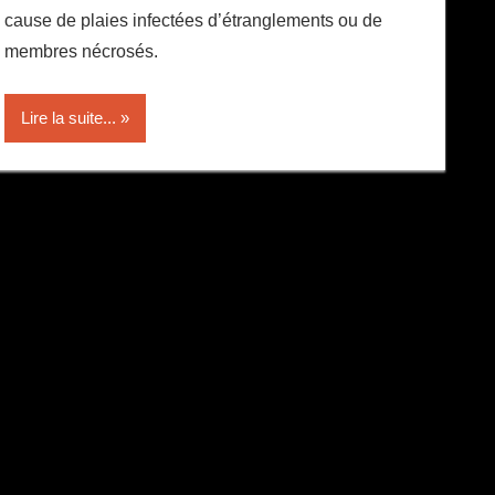
cause de plaies infectées d’étranglements ou de
membres nécrosés.
Lire la suite...