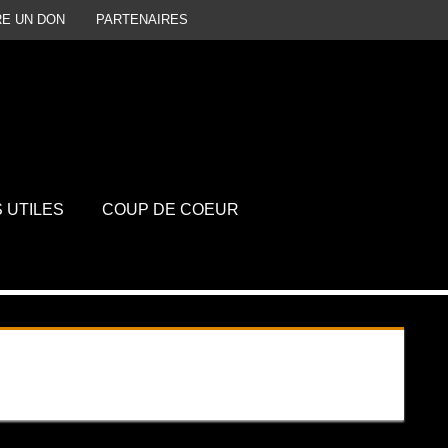
RE UN DON
PARTENAIRES
P
D
S UTILES
COUP DE COEUR