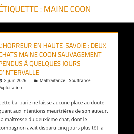
ÉTIQUETTE :
MAINE COON
L’HORREUR EN HAUTE-SAVOIE : DEUX
CHATS MAINE COON SAUVAGEMENT
PENDUS À QUELQUES JOURS
D’INTERVALLE
8 juin 2026
Daniel
Maltraitance - Souffrance -
Exploitation
Cette barbarie ne laisse aucune place au doute
quant aux intentions meurtrières de son auteur.
La maîtresse du deuxième chat, dont le
compagnon avait disparu cinq jours plus tôt, a