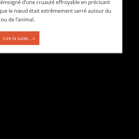
témoigné d’une cruauté effroyable en précisant
que le nœud était extrêmement serré autour du
cou de l’animal.
Lire la suite...