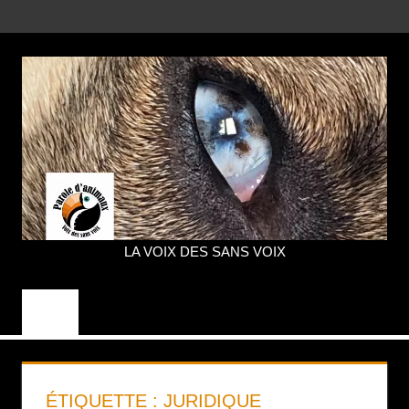
Aller
MENU
au
contenu
LA VOIX DES SANS VOIX
PAROLE
D'ANIMAUX
ÉTIQUETTE :
JURIDIQUE