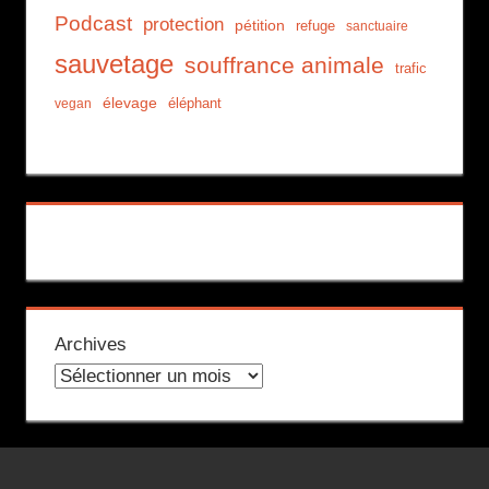
Podcast
protection
pétition
refuge
sanctuaire
sauvetage
souffrance animale
trafic
élevage
éléphant
vegan
Archives