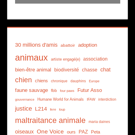
30 millions d'amis
adoption
abattoir
animaux
association
artiste engagé(e)
chat
bien-être animal
biodiversité
chasse
chien
chiens
chronique
dauphins
Europe
faune sauvage
Futur Asso
fbb
four paws
Humane World for Animals
IFAW
interdiction
gouvernance
justice
L214
livre
loup
maltraitance animale
maria daines
One Voice
oiseaux
PAZ
Peta
ours