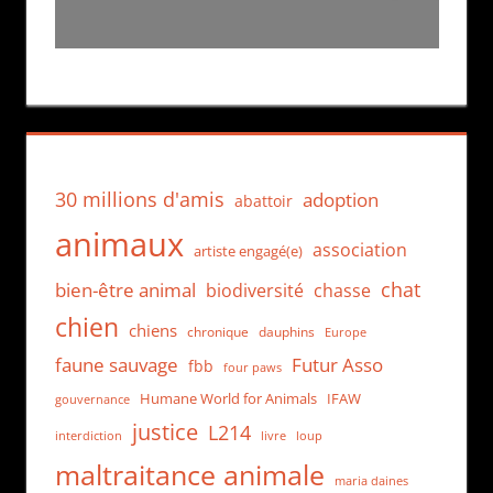
30 millions d'amis
adoption
abattoir
animaux
association
artiste engagé(e)
chat
bien-être animal
biodiversité
chasse
chien
chiens
chronique
dauphins
Europe
faune sauvage
Futur Asso
fbb
four paws
Humane World for Animals
IFAW
gouvernance
justice
L214
interdiction
loup
livre
maltraitance animale
maria daines