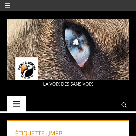
Aller
MENU
au
contenu
PAROLE
LA VOIX DES SANS VOIX
D'ANIMAUX
ÉTIQUETTE :
JMFP