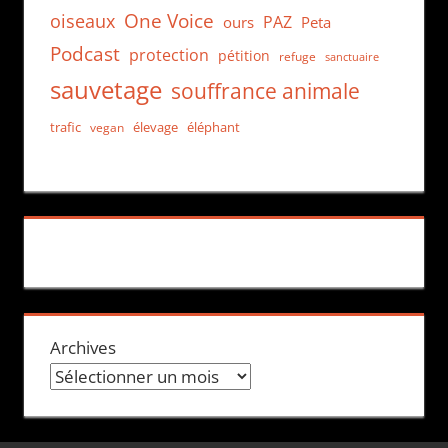
One Voice
oiseaux
PAZ
ours
Peta
Podcast
protection
pétition
refuge
sanctuaire
sauvetage
souffrance animale
trafic
élevage
éléphant
vegan
Archives