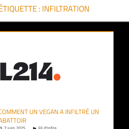
ÉTIQUETTE :
INFILTRATION
COMMENT UN VEGAN A INFILTRÉ UN
ABATTOIR
7 juin 2025
Daniel
Fil d'infos