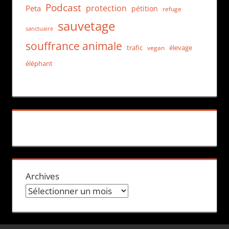
Podcast
protection
Peta
pétition
refuge
sauvetage
sanctuaire
souffrance animale
trafic
élevage
vegan
éléphant
Archives