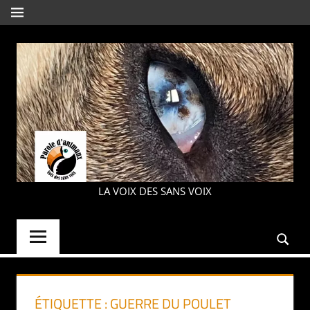
Aller
MENU
au
contenu
PAROLE
LA VOIX DES SANS VOIX
D'ANIMAUX
ÉTIQUETTE :
GUERRE DU POULET