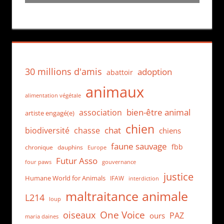
30 millions d'amis
adoption
abattoir
animaux
alimentation végétale
bien-être animal
association
artiste engagé(e)
chien
chat
biodiversité
chasse
chiens
faune sauvage
fbb
dauphins
chronique
Europe
Futur Asso
four paws
gouvernance
justice
Humane World for Animals
IFAW
interdiction
maltraitance animale
L214
loup
One Voice
oiseaux
PAZ
ours
maria daines