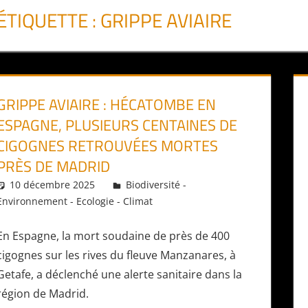
ÉTIQUETTE :
GRIPPE AVIAIRE
GRIPPE AVIAIRE : HÉCATOMBE EN
ESPAGNE, PLUSIEURS CENTAINES DE
CIGOGNES RETROUVÉES MORTES
PRÈS DE MADRID
10 décembre 2025
Daniel
Biodiversité -
Environnement - Ecologie - Climat
En Espagne, la mort soudaine de près de 400
cigognes sur les rives du fleuve Manzanares, à
Getafe, a déclenché une alerte sanitaire dans la
région de Madrid.