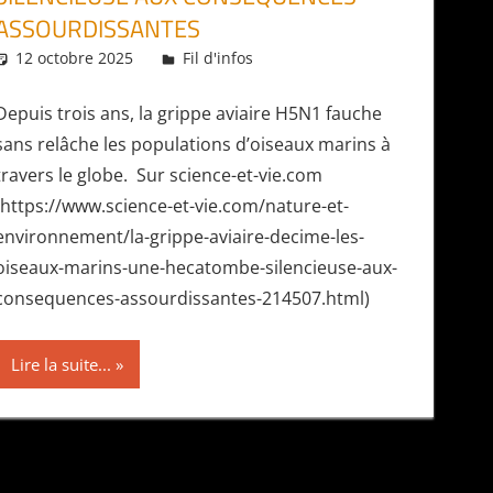
ASSOURDISSANTES
12 octobre 2025
Daniel
Fil d'infos
Depuis trois ans, la grippe aviaire H5N1 fauche
sans relâche les populations d’oiseaux marins à
travers le globe. Sur science-et-vie.com
(https://www.science-et-vie.com/nature-et-
environnement/la-grippe-aviaire-decime-les-
oiseaux-marins-une-hecatombe-silencieuse-aux-
consequences-assourdissantes-214507.html)
Lire la suite...