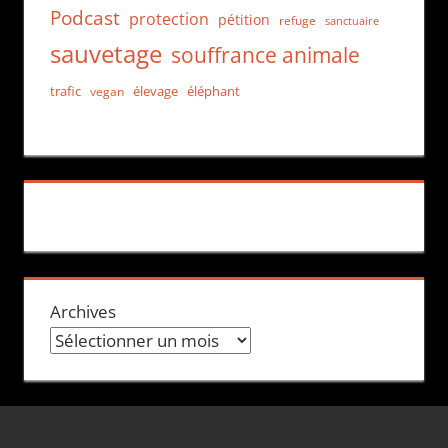
Podcast
protection
pétition
refuge
sanctuaire
sauvetage
souffrance animale
trafic
élevage
éléphant
vegan
Archives