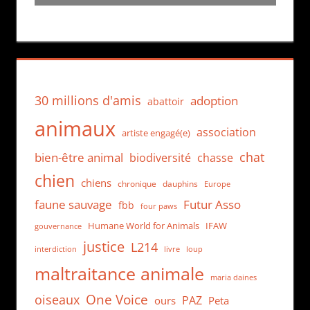
30 millions d'amis
adoption
abattoir
animaux
association
artiste engagé(e)
chat
bien-être animal
biodiversité
chasse
chien
chiens
chronique
dauphins
Europe
faune sauvage
Futur Asso
fbb
four paws
Humane World for Animals
IFAW
gouvernance
justice
L214
interdiction
loup
livre
maltraitance animale
maria daines
One Voice
oiseaux
PAZ
ours
Peta