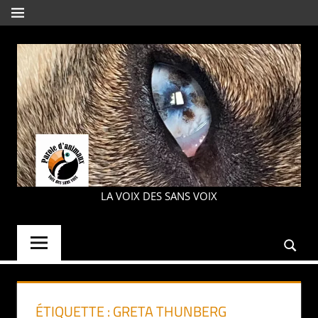
Aller
MENU
au
contenu
PAROLE
LA VOIX DES SANS VOIX
D'ANIMAUX
ÉTIQUETTE :
GRETA THUNBERG