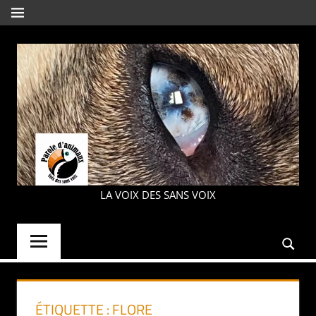
Aller
MENU
au
contenu
PAROLE
LA VOIX DES SANS VOIX
D'ANIMAUX
ÉTIQUETTE :
FLORE