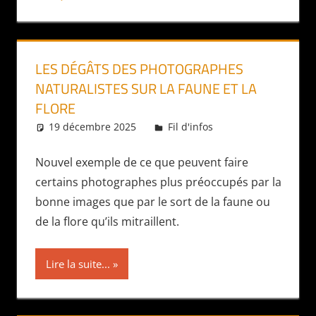
LES DÉGÂTS DES PHOTOGRAPHES
NATURALISTES SUR LA FAUNE ET LA
FLORE
19 décembre 2025
Daniel
Fil d'infos
Nouvel exemple de ce que peuvent faire
certains photographes plus préoccupés par la
bonne images que par le sort de la faune ou
de la flore qu’ils mitraillent.
Lire la suite...