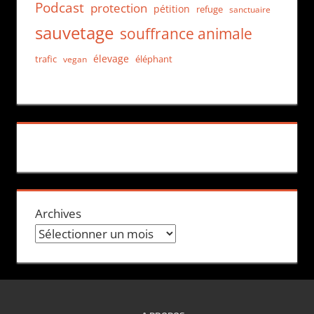
Podcast
protection
pétition
refuge
sanctuaire
sauvetage
souffrance animale
élevage
trafic
éléphant
vegan
Archives