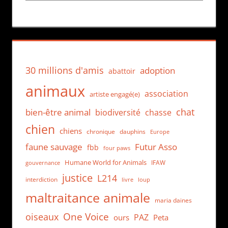
30 millions d'amis
adoption
abattoir
animaux
association
artiste engagé(e)
chat
bien-être animal
biodiversité
chasse
chien
chiens
chronique
dauphins
Europe
faune sauvage
Futur Asso
fbb
four paws
Humane World for Animals
IFAW
gouvernance
justice
L214
interdiction
loup
livre
maltraitance animale
maria daines
One Voice
oiseaux
PAZ
ours
Peta