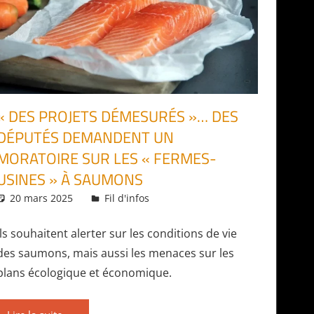
« DES PROJETS DÉMESURÉS »… DES
DÉPUTÉS DEMANDENT UN
MORATOIRE SUR LES « FERMES-
USINES » À SAUMONS
20 mars 2025
Daniel
Fil d'infos
Ils souhaitent alerter sur les conditions de vie
des saumons, mais aussi les menaces sur les
plans écologique et économique.