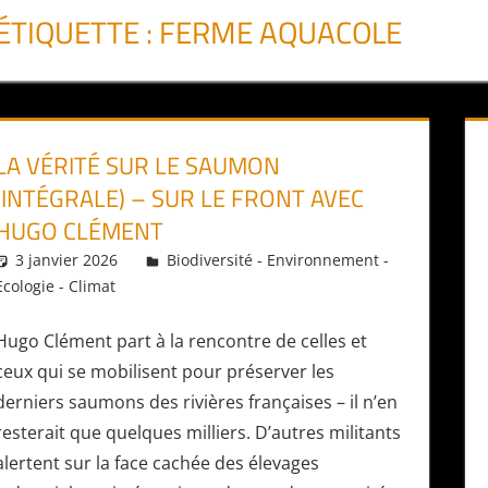
ÉTIQUETTE :
FERME AQUACOLE
LA VÉRITÉ SUR LE SAUMON
(INTÉGRALE) – SUR LE FRONT AVEC
HUGO CLÉMENT
3 janvier 2026
Daniel
Biodiversité - Environnement -
Ecologie - Climat
Hugo Clément part à la rencontre de celles et
ceux qui se mobilisent pour préserver les
derniers saumons des rivières françaises – il n’en
resterait que quelques milliers. D’autres militants
alertent sur la face cachée des élevages