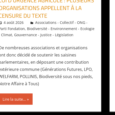
LOI D’URGENCE AGRICOLE : PLUSIEURS
ORGANISATIONS APPELLENT À LA
CENSURE DU TEXTE
4 août 2026
Daniel
Associations - Collectif - ONG -
Parti Fondation
,
Biodiversité - Environnement - Ecologie
- Climat
,
Gouvernance - Justice - Législation
De nombreuses associations et organisations
ont donc décidé de soutenir les saisines
parlementaires, en déposant une contribution
extérieure commune (Générations Futures, LPO,
WELFARM, POLLINIS, Biodiversité sous nos pieds,
Notre Affaire à Tous)
Lire la suite...