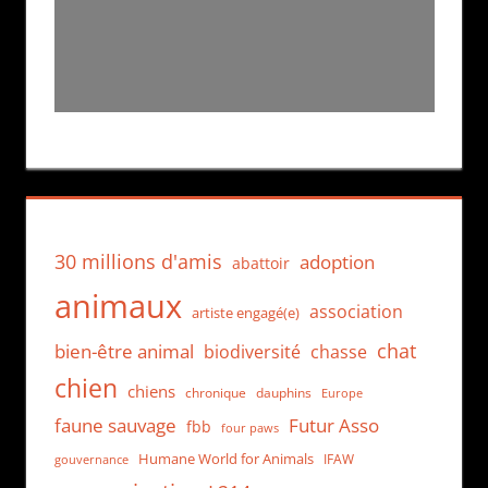
30 millions d'amis
adoption
abattoir
animaux
association
artiste engagé(e)
chat
bien-être animal
biodiversité
chasse
chien
chiens
chronique
dauphins
Europe
faune sauvage
Futur Asso
fbb
four paws
Humane World for Animals
IFAW
gouvernance