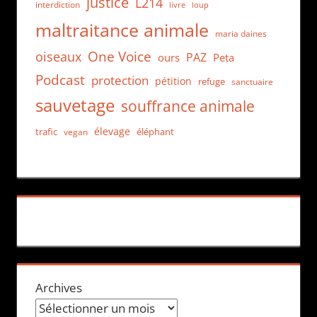
justice
L214
interdiction
loup
livre
maltraitance animale
maria daines
One Voice
oiseaux
PAZ
ours
Peta
Podcast
protection
pétition
refuge
sanctuaire
sauvetage
souffrance animale
élevage
trafic
éléphant
vegan
Archives