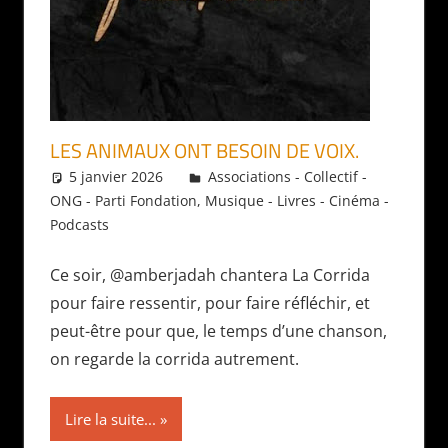
LES ANIMAUX ONT BESOIN DE VOIX.
5 janvier 2026
Daniel
Associations - Collectif -
ONG - Parti Fondation
,
Musique - Livres - Cinéma -
Podcasts
Ce soir, @amberjadah chantera La Corrida
pour faire ressentir, pour faire réfléchir, et
peut-être pour que, le temps d’une chanson,
on regarde la corrida autrement.
Lire la suite...