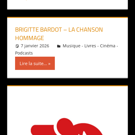
BRIGITTE BARDOT – LA CHANSON
HOMMAGE
7 janvier 2026
Daniel
Musique - Livres - Cinéma -
Podcasts
Lire la suite...