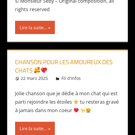
© Monsieur Seby – Original composition, all
rights reserved
Lire la suite...
CHANSON POUR LES AMOUREUX DES
CHATS
22 mars 2025
Daniel
Fil d'infos
Jolie chanson que je dédie à mon chat qui est
parti rejoindre les étoiles
tu resteras gravé
à jamais dans mon coeur
Lire la suite...