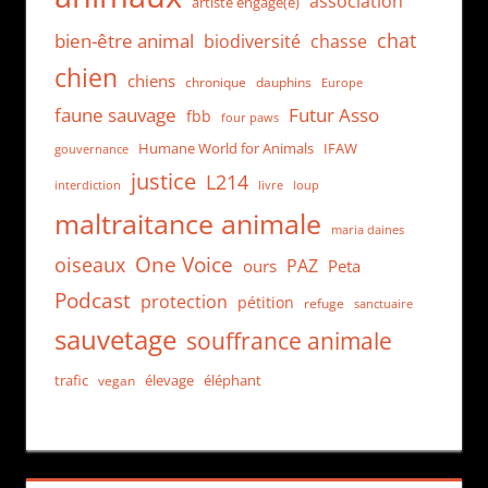
association
artiste engagé(e)
chat
bien-être animal
biodiversité
chasse
chien
chiens
chronique
dauphins
Europe
faune sauvage
Futur Asso
fbb
four paws
Humane World for Animals
IFAW
gouvernance
justice
L214
interdiction
loup
livre
maltraitance animale
maria daines
One Voice
oiseaux
PAZ
ours
Peta
Podcast
protection
pétition
refuge
sanctuaire
sauvetage
souffrance animale
trafic
élevage
éléphant
vegan