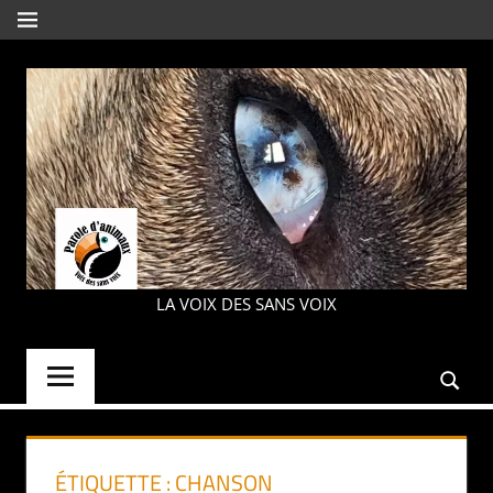
Aller
MENU
au
contenu
PAROLE
LA VOIX DES SANS VOIX
D'ANIMAUX
ÉTIQUETTE :
CHANSON