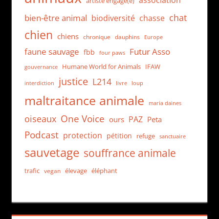
association
artiste engagé(e)
chat
bien-être animal
biodiversité
chasse
chien
chiens
chronique
dauphins
Europe
faune sauvage
Futur Asso
fbb
four paws
Humane World for Animals
IFAW
gouvernance
justice
L214
interdiction
loup
livre
maltraitance animale
maria daines
One Voice
oiseaux
PAZ
ours
Peta
Podcast
protection
pétition
refuge
sanctuaire
sauvetage
souffrance animale
trafic
élevage
éléphant
vegan