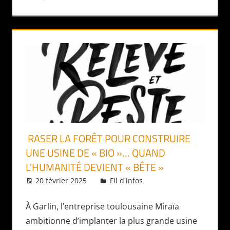
RASER LA FORÊT POUR CONSTRUIRE
UNE USINE DE « BIO »… QUAND
L’HUMANITÉ DEVIENT « BÊTE »
20 février 2025
Daniel
Fil d'infos
À Garlin, l’entreprise toulousaine Miraïa
ambitionne d’implanter la plus grande usine