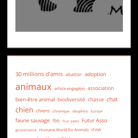
30 millions d'amis
adoption
abattoir
animaux
association
artiste engagé(e)
chat
bien-être animal
biodiversité
chasse
chien
chiens
chronique
dauphins
Europe
faune sauvage
Futur Asso
fbb
four paws
Humane World for Animals
IFAW
gouvernance