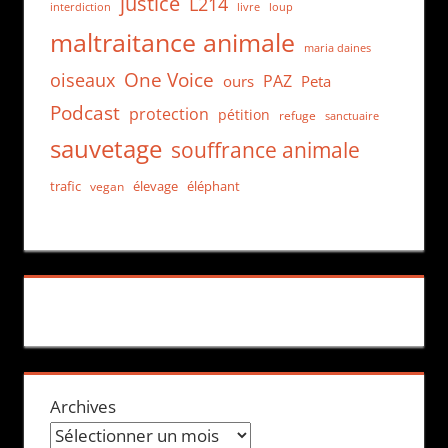
justice
L214
interdiction
loup
livre
maltraitance animale
maria daines
One Voice
oiseaux
PAZ
ours
Peta
Podcast
protection
pétition
refuge
sanctuaire
sauvetage
souffrance animale
trafic
élevage
éléphant
vegan
Archives