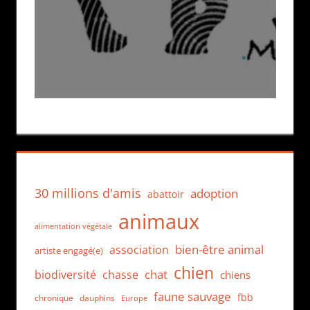
30 millions d'amis
adoption
abattoir
animaux
alimentation végétale
bien-être animal
association
artiste engagé(e)
chien
chat
biodiversité
chasse
chiens
faune sauvage
fbb
dauphins
chronique
Europe