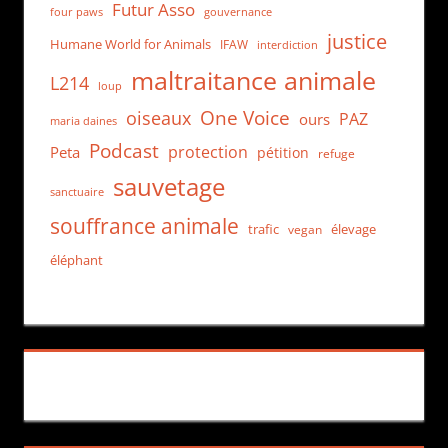
Futur Asso
four paws
gouvernance
justice
Humane World for Animals
IFAW
interdiction
maltraitance animale
L214
loup
One Voice
oiseaux
PAZ
ours
maria daines
Podcast
protection
Peta
pétition
refuge
sauvetage
sanctuaire
souffrance animale
trafic
élevage
vegan
éléphant